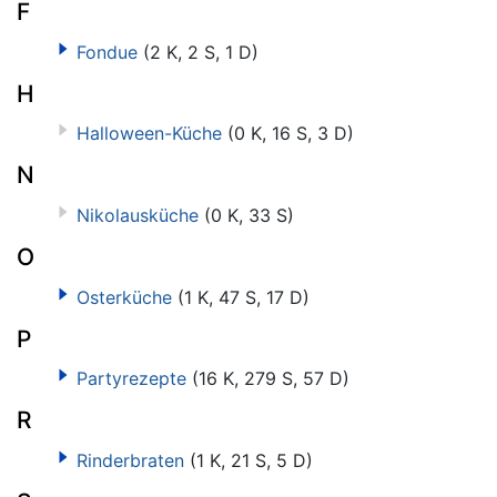
F
Fondue
(2 K, 2 S, 1 D)
H
Halloween-Küche
(0 K, 16 S, 3 D)
N
Nikolausküche
(0 K, 33 S)
O
Osterküche
(1 K, 47 S, 17 D)
P
Partyrezepte
(16 K, 279 S, 57 D)
R
Rinderbraten
(1 K, 21 S, 5 D)