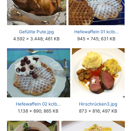
Gefüllte Pute.jpg
Hefewaffeln 01 kclb…
4.592 × 3.448; 461 KB
945 × 745; 631 KB
Hefewaffeln 02 kclb…
Hirschrücken3.jpg
1.138 × 890; 865 KB
873 × 816; 497 KB