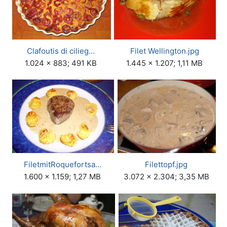
Clafoutis di cilieg…
Filet Wellington.jpg
1.024 × 883; 491 KB
1.445 × 1.207; 1,11 MB
FiletmitRoquefortsa…
Filettopf.jpg
1.600 × 1.159; 1,27 MB
3.072 × 2.304; 3,35 MB