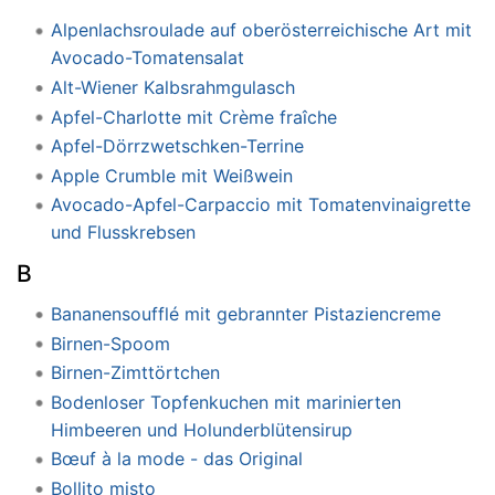
Alpenlachsroulade auf oberösterreichische Art mit
Avocado-Tomatensalat
Alt-Wiener Kalbsrahmgulasch
Apfel-Charlotte mit Crème fraîche
Apfel-Dörrzwetschken-Terrine
Apple Crumble mit Weißwein
Avocado-Apfel-Carpaccio mit Tomatenvinaigrette
und Flusskrebsen
B
Bananensoufflé mit gebrannter Pistaziencreme
Birnen-Spoom
Birnen-Zimttörtchen
Bodenloser Topfenkuchen mit marinierten
Himbeeren und Holunderblütensirup
Bœuf à la mode - das Original
Bollito misto