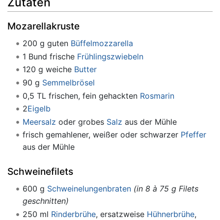
Zutaten
Mozarellakruste
200 g guten
Büffelmozzarella
1 Bund frische
Frühlingszwiebeln
120 g weiche
Butter
90 g
Semmelbrösel
0,5 TL frischen, fein gehackten
Rosmarin
2
Eigelb
Meersalz
oder grobes
Salz
aus der Mühle
frisch gemahlener, weißer oder schwarzer
Pfeffer
aus der Mühle
Schweinefilets
600 g
Schweinelungenbraten
(in 8 à 75 g Filets
geschnitten)
250 ml
Rinderbrühe
, ersatzweise
Hühnerbrühe
,