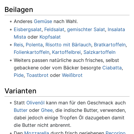
Beilagen
Anderes
Gemüse
nach Wahl.
Eisbergsalat
,
Feldsalat
,
gemischter Salat
,
Insalata
Mista
oder
Kopfsalat
Reis
,
Polenta
,
Risotto mit Bärlauch
,
Bratkartoffeln
,
Folienkartoffeln
,
Kartoffelbrei
,
Salzkartoffeln
Weiters passen natürliche auch frisches, selbst
gebackene oder vom Bäcker besorgte
Ciabatta
,
Pide
,
Toastbrot
oder
Weißbrot
Varianten
Statt
Olivenöl
kann man für den Geschmack auch
Butter
oder
Ghee
, die indische Butter, verwenden,
dabei jedoch einige Tropfen Öl dazugeben damit
die Butter nicht anbrennt.
Den
Mozzarella
durch frisch geriebenen
Pecorino
,