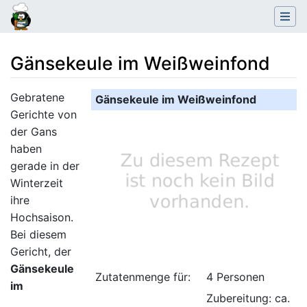
Gänsekeule im Weißweinfond
Wechseln zu:
Navigation
,
Suche
Gebratene
Gänsekeule im Weißweinfond
Gerichte von
der Gans
haben
gerade in der
Winterzeit
ihre
Hochsaison.
Bei diesem
Gericht, der
Gänsekeule
Zutatenmenge für:
4 Personen
im
Zubereitung: ca.