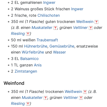
2 EL gemahlenen
Ingwer
2 Walnuss großes Stück frischen
Ingwer
2 frische, rote
Chilischoten
350 ml
(1 Flasche)
guten trockenen
Weißwein
(z. B. einen
Muskateller
, grünen
Veltliner
oder
Riesling
)
50 ml weißen
Traubensaft
150 ml
Hühnerbrühe
,
Gemüsebrühe
, ersatzweise
einen
Würfelbrühe
und
Wasser
3 EL
Balsamico
1 TL ganzen
Anis
2
Zimtstangen
Weinfond
350 ml
(1 Flasche)
trockenen
Weißwein
(z. B.
einen
Muskateller
, grünen
Veltliner
oder
Riesling
)