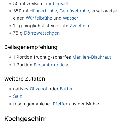
50 ml weißen
Traubensaft
350 ml
Hühnerbrühe
,
Gemüsebrühe
, ersatzweise
einen
Würfelbrühe
und
Wasser
1 kg möglichst kleine rote
Zwiebeln
75 g
Dörrzwetschgen
Beilagenempfehlung
1 Portion fruchtig-scharfes
Marillen-Blaukraut
1 Portion
Sesambrotsticks
weitere Zutaten
natives
Olivenöl
oder
Butter
Salz
frisch gemahlener
Pfeffer
aus der Mühle
Kochgeschirr