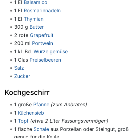
1 El
Balsamico
1 El
Rosmarinnadeln
1 El
Thymian
300 g
Butter
2 rote
Grapefruit
200 ml
Portwein
1 kl. Bd.
Wurzelgemüse
1 Glas
Preiselbeeren
Salz
Zucker
Kochgeschirr
1 große
Pfanne
(zum Anbraten)
1
Küchensieb
1
Topf
(etwa 2 Liter Fassungsvermögen)
1 flache
Schale
aus Porzellan oder Steingut, groß
genug für die Keule