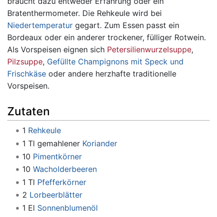
braucht dazu entweder Erfahrung oder ein
Bratenthermometer. Die Rehkeule wird bei
Niedertemperatur
gegart. Zum Essen passt ein
Bordeaux oder ein anderer trockener, fülliger Rotwein.
Als Vorspeisen eignen sich
Petersilienwurzelsuppe
,
Pilzsuppe
,
Gefüllte Champignons mit Speck und
Frischkäse
oder andere herzhafte traditionelle
Vorspeisen.
Zutaten
1
Rehkeule
1 Tl gemahlener
Koriander
10
Pimentkörner
10
Wacholderbeeren
1 Tl
Pfefferkörner
2
Lorbeerblätter
1 El
Sonnenblumenöl