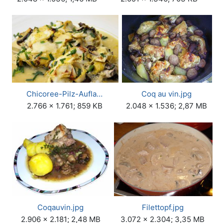
Chicoree-Pilz-Aufla…
Coq au vin.jpg
2.766 × 1.761; 859 KB
2.048 × 1.536; 2,87 MB
Coqauvin.jpg
Filettopf.jpg
2.906 × 2.181; 2,48 MB
3.072 × 2.304; 3,35 MB