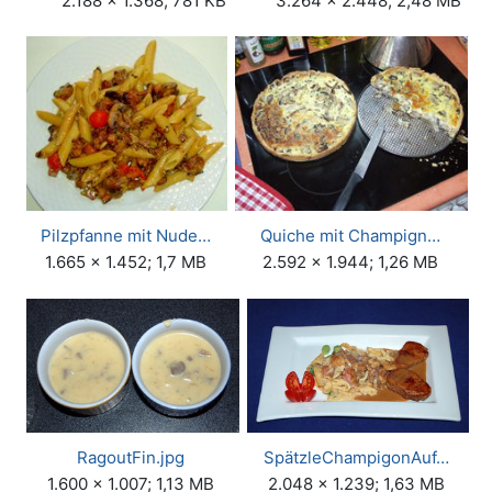
2.188 × 1.368; 781 KB
3.264 × 2.448; 2,48 MB
Pilzpfanne mit Nude…
Quiche mit Champign…
1.665 × 1.452; 1,7 MB
2.592 × 1.944; 1,26 MB
RagoutFin.jpg
SpätzleChampigonAuf…
1.600 × 1.007; 1,13 MB
2.048 × 1.239; 1,63 MB