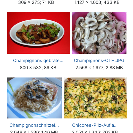
309 × 275; 71 KB
1.127 × 1.003; 433 KB
Champignons gebrate…
Champignons-CTH.JPG
800 × 532; 89 KB
2.568 × 1.977; 2,88 MB
Champignonschnitzel…
Chicoree-Pilz-Aufla…
2.048 × 1.536; 1,46 MB
2.051 × 1.346; 703 KB