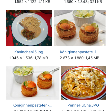
1.552 × 1.122; 411 KB
1.560 × 1.343; 321 KB
Kaninchen15.jpg
Königinnenpastete-1…
1.946 × 1.536; 1,78 MB
2.673 × 1.880; 1,45 MB
Königinnenpasteten-…
PenneHuCha.JPG