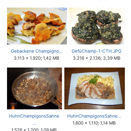
Gebackene Champigno…
GefüChamp-1-CTH.JPG
3.113 × 1.920; 1,42 MB
3.216 × 2.136; 3,39 MB
HuhnChampigonsSahne
HuhnChampigonsSahne…
…
1.600 × 1.110; 1,14 MB
1.576 × 1.200; 1,09 MB