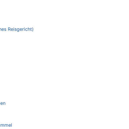
hes Reisgericht)
zen
ümmel