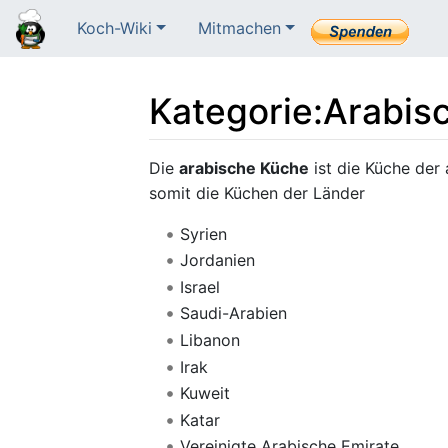
Koch-Wiki
Mitmachen
Kategorie
:
Arabis
Wechseln zu:
Navigation
,
Suche
Die
arabische Küche
ist die Küche der
somit die Küchen der Länder
Syrien
Jordanien
Israel
Saudi-Arabien
Libanon
Irak
Kuweit
Katar
Vereinigte Arabische Emirate