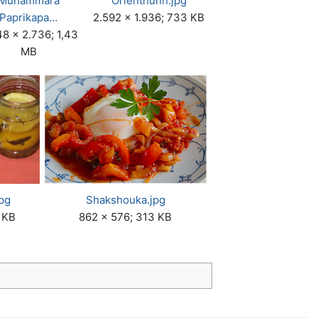
Muhammara
Orienthuhn.jpg
Paprikapa…
2.592 × 1.936; 733 KB
8 × 2.736; 1,43
MB
jpg
Shakshouka.jpg
 KB
862 × 576; 313 KB