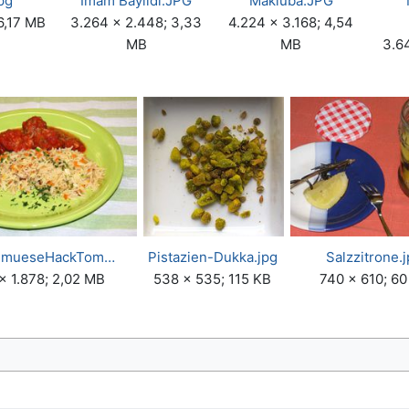
pg
Imam Bayildi.JPG
Makluba.JPG
6,17 MB
3.264 × 2.448; 3,33
4.224 × 3.168; 4,54
MB
MB
3.64
emueseHackTom…
Pistazien-Dukka.jpg
Salzzitrone.
× 1.878; 2,02 MB
538 × 535; 115 KB
740 × 610; 60