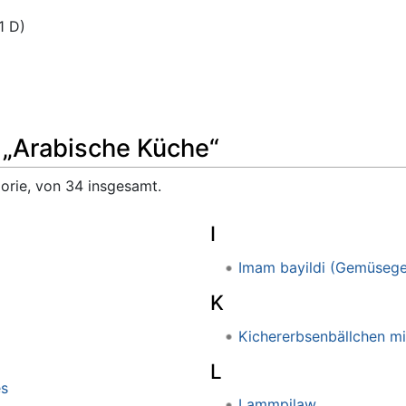
1 D)
e „Arabische Küche“
gorie, von 34 insgesamt.
I
Imam bayildi (Gemüsege
K
Kichererbsenbällchen mi
L
es
Lammpilaw