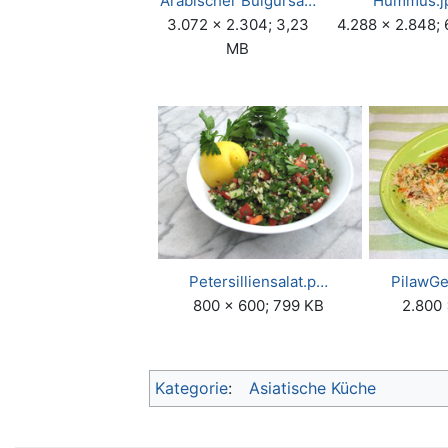
Arabischer Bulgursa…
Hummus.j
3.072 × 2.304; 3,23
4.288 × 2.848; 
MB
Petersilliensalat.p…
PilawG
800 × 600; 799 KB
2.800 
Kategorie
:
Asiatische Küche