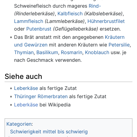
Schweinefleisch durch mageres
Rind-
(Rinderleberkäse)
,
Kalbfleisch
(Kalbsleberkäse)
,
Lammfleisch
(Lammleberkäse)
,
Hühnerbrustfilet
oder
Putenbrust
(Geflügelleberkäse)
ersetzen.
Das Brät anstatt mit den angegebenen
Kräutern
und Gewürzen
mit anderen Kräutern wie
Petersilie
,
Thymian
,
Basilikum
,
Rosmarin
,
Knoblauch
usw. je
nach Geschmack verwenden.
Siehe auch
Leberkäse
als fertige Zutat
Thüringer Römerbraten
als fertige Zutat
Leberkäse
bei Wikipedia
Kategorien
:
Schwierigkeit mittel bis schwierig