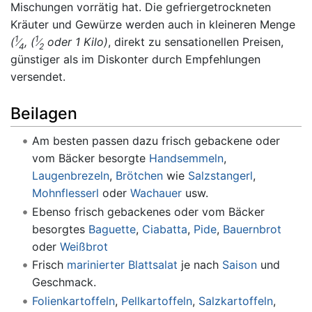
Mischungen vorrätig hat. Die gefriergetrockneten
Kräuter und Gewürze werden auch in kleineren Menge
1
1
(
, (
oder 1 Kilo)
, direkt zu sensationellen Preisen,
4
2
günstiger als im Diskonter durch Empfehlungen
versendet.
Beilagen
Am besten passen dazu frisch gebackene oder
vom Bäcker besorgte
Handsemmeln
,
Laugenbrezeln
,
Brötchen
wie
Salzstangerl
,
Mohnflesserl
oder
Wachauer
usw.
Ebenso frisch gebackenes oder vom Bäcker
besorgtes
Baguette
,
Ciabatta
,
Pide
,
Bauernbrot
oder
Weißbrot
Frisch
marinierter
Blattsalat
je nach
Saison
und
Geschmack.
Folienkartoffeln
,
Pellkartoffeln
,
Salzkartoffeln
,