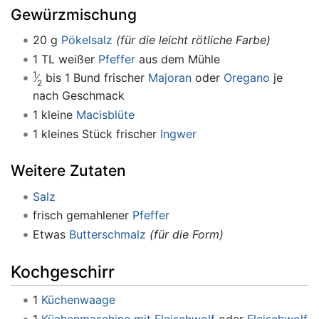
Gewürzmischung
20 g
Pökelsalz
(für die leicht rötliche Farbe)
1 TL weißer
Pfeffer
aus dem Mühle
1
bis 1 Bund frischer
Majoran
oder
Oregano
je
2
nach Geschmack
1 kleine
Macisblüte
1 kleines Stück frischer
Ingwer
Weitere Zutaten
Salz
frisch gemahlener
Pfeffer
Etwas
Butterschmalz
(für die Form)
Kochgeschirr
1
Küchenwaage
1
Küchenmaschine mit Fleischwolf
oder
Fleischwolf