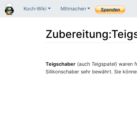
Koch-Wiki
Mitmachen
Zubereitung
:
Teig
Wechseln zu:
Navigation
,
Suche
Teigschaber
(auch
Teigspatel
) waren f
Silikonschaber sehr bewährt. Sie könn