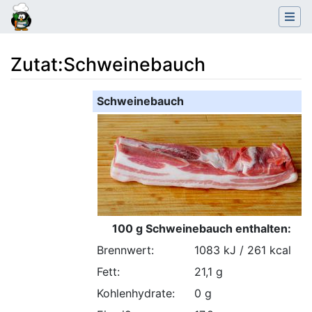
Zutat
:
Schweinebauch
Wechseln zu:
Navigation
,
Suche
Schweinebauch
100 g Schweinebauch enthalten:
Brennwert:
1083 kJ / 261 kcal
Fett:
21,1 g
Kohlenhydrate:
0 g