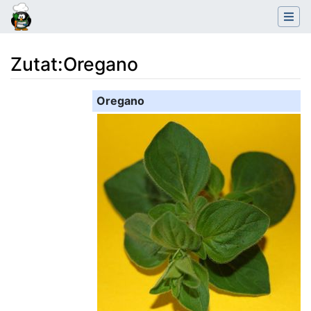
Zutat
:
Oregano
Wechseln zu:
Navigation
,
Suche
Oregano