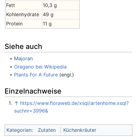
Fett
10,3 g
Kohlenhydrate
49 g
Protein
11 g
Siehe auch
Majoran
Oregano bei Wikipedia
Plants For A Future
(engl.)
Einzelnachweise
↑
https://www.floraweb.de/xsql/artenhome.xsql?
suchnr=3996&
Kategorien
:
Zutaten
Küchenkräuter