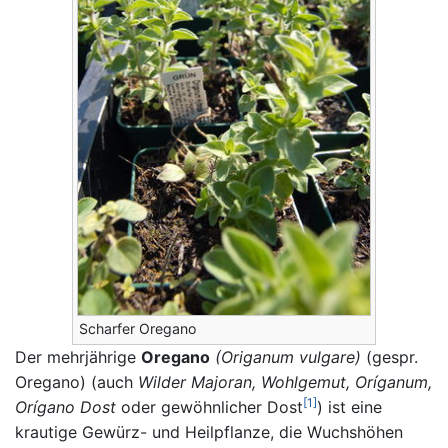
Scharfer Oregano
Der mehrjährige
Oregano
(Origanum vulgare)
(gespr.
Oregano) (auch
Wilder Majoran, Wohlgemut, Oríganum,
[
1
]
Orígano
Dost
oder gewöhnlicher Dost
) ist eine
krautige Gewürz- und Heilpflanze, die Wuchshöhen