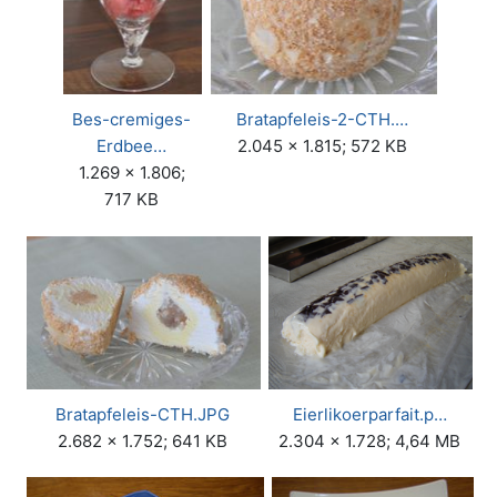
Bes-cremiges-
Bratapfeleis-2-CTH.…
Erdbee…
2.045 × 1.815; 572 KB
1.269 × 1.806;
717 KB
Bratapfeleis-CTH.JPG
Eierlikoerparfait.p…
2.682 × 1.752; 641 KB
2.304 × 1.728; 4,64 MB