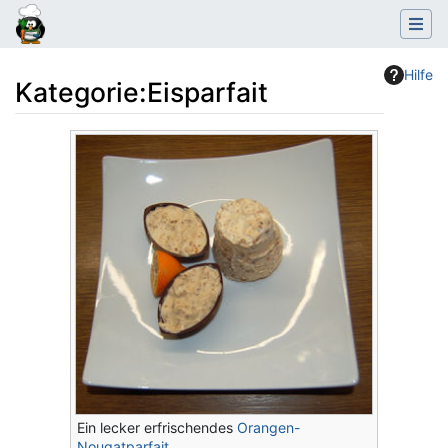
Hilfe
Kategorie
:
Eisparfait
Wechseln zu:
Navigation
,
Suche
Ein lecker erfrischendes
Orangen-
Nougatparfait