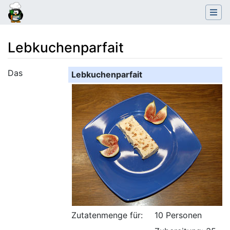
Lebkuchenparfait
Wechseln zu:
Navigation
,
Suche
Das
Lebkuchenparfait
Zutatenmenge für:
10 Personen