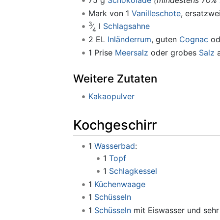
75 g
Schokolade
(mindestens 70%
Mark von 1
Vanilleschote
, ersatzwe
3
l
Schlagsahne
4
2 EL
Inländerrum
, guten
Cognac
od
1 Prise
Meersalz
oder grobes
Salz
a
Weitere Zutaten
Kakaopulver
Kochgeschirr
1
Wasserbad
:
1
Topf
1
Schlagkessel
1
Küchenwaage
1
Schüsseln
1
Schüsseln
mit Eiswasser und sehr