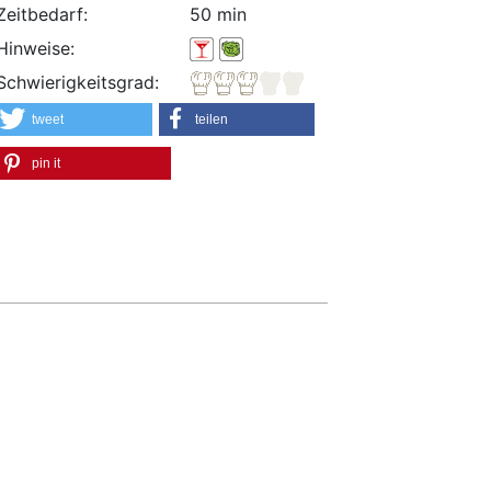
Zeitbedarf:
50 min
Hinweise:
Schwierigkeitsgrad:
tweet
teilen
pin it