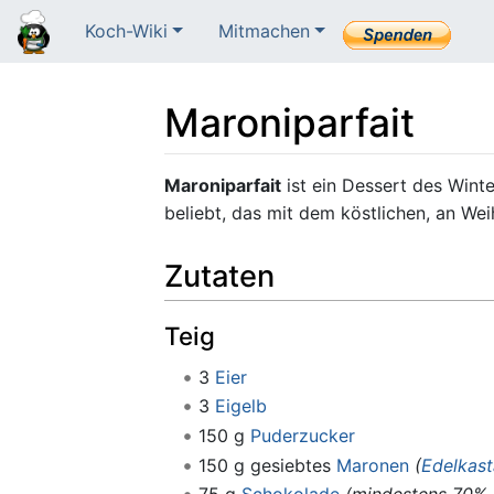
Koch-Wiki
Mitmachen
Maroniparfait
Wechseln zu:
Navigation
,
Suche
Maroniparfait
ist ein Dessert des Winte
beliebt, das mit dem köstlichen, an We
Zutaten
Teig
3
Eier
3
Eigelb
150 g
Puderzucker
150 g gesiebtes
Maronen
(
Edelkast