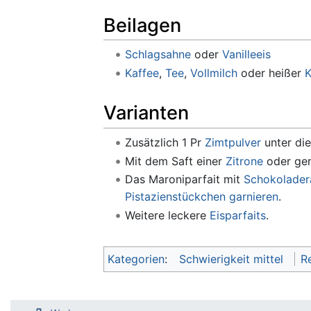
Beilagen
Schlagsahne
oder
Vanilleeis
Kaffee
,
Tee
,
Vollmilch
oder heißer
K
Varianten
Zusätzlich 1 Pr
Zimtpulver
unter die
Mit dem Saft einer
Zitrone
oder ge
Das Maroniparfait mit
Schokolader
Pistazienstückchen
garnieren
.
Weitere leckere
Eisparfaits
.
Kategorien
:
Schwierigkeit mittel
R