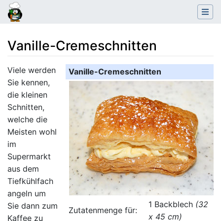
Vanille-Cremeschnitten
Wechseln zu:
Navigation
,
Suche
Viele werden
Vanille-Cremeschnitten
Sie kennen,
die kleinen
Schnitten,
welche die
Meisten wohl
im
Supermarkt
aus dem
Tiefkühlfach
angeln um
1 Backblech
(32
Sie dann zum
Zutatenmenge für:
x 45 cm)
Kaffee zu