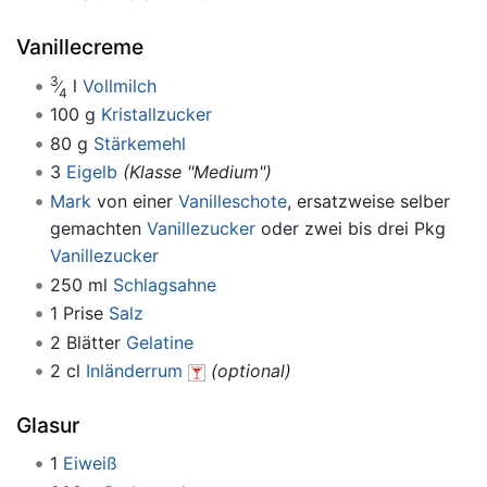
Vanillecreme
3
l
Vollmilch
4
100 g
Kristallzucker
80 g
Stärkemehl
3
Eigelb
(Klasse "Medium")
Mark
von einer
Vanilleschote
, ersatzweise selber
gemachten
Vanillezucker
oder zwei bis drei Pkg
Vanillezucker
250 ml
Schlagsahne
1 Prise
Salz
2 Blätter
Gelatine
2 cl
Inländerrum
(optional)
Glasur
1
Eiweiß