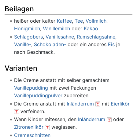
Beilagen
heißer oder kalter
Kaffee
,
Tee
,
Vollmilch
,
Honigmilch
,
Vanillemilch
oder
Kakao
Schlagobers
,
Vanillesahne
,
Rumschlagsahne
,
Vanille-
,
Schokoladen-
oder ein anderes
Eis
je
nach Geschmack.
Varianten
Die Creme anstatt mit selber gemachtem
Vanillepudding
mit zwei Packungen
Vanillepuddingpulver
zubereiten.
Die Creme anstatt mit
Inländerrum
mit
Eierlikör
verfeinern.
Wenn Kinder mitessen, den
Inländerrum
oder
Zitronenlikör
weglassen.
Cremeschnitten