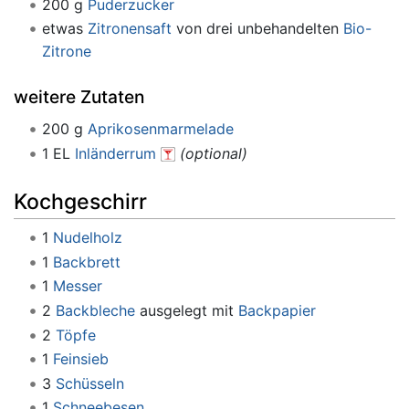
200 g
Puderzucker
etwas
Zitronensaft
von drei unbehandelten
Bio-
Zitrone
weitere Zutaten
200 g
Aprikosenmarmelade
1 EL
Inländerrum
(optional)
Kochgeschirr
1
Nudelholz
1
Backbrett
1
Messer
2
Backbleche
ausgelegt mit
Backpapier
2
Töpfe
1
Feinsieb
3
Schüsseln
1
Schneebesen