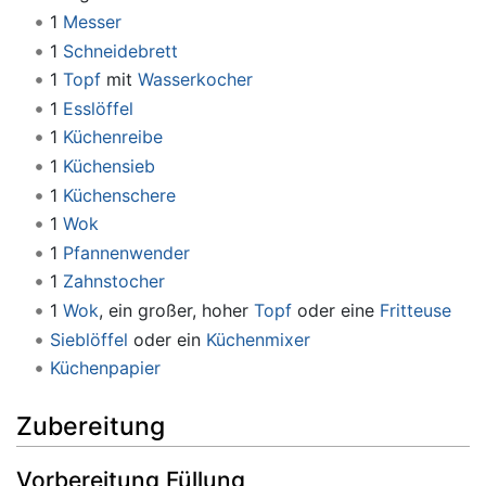
1
Messer
1
Schneidebrett
1
Topf
mit
Wasserkocher
1
Esslöffel
1
Küchenreibe
1
Küchensieb
1
Küchenschere
1
Wok
1
Pfannenwender
1
Zahnstocher
1
Wok
, ein großer, hoher
Topf
oder eine
Fritteuse
Sieblöffel
oder ein
Küchenmixer
Küchenpapier
Zubereitung
Vorbereitung Füllung