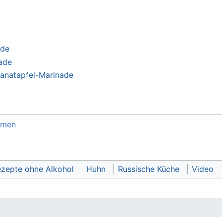
ade
ade
ranatapfel-Marinade
mmen
zepte ohne Alkohol
Huhn
Russische Küche
Video