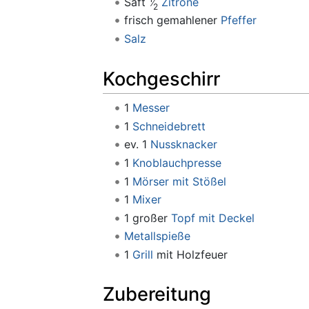
Saft
Zitrone
2
frisch gemahlener
Pfeffer
Salz
Kochgeschirr
1
Messer
1
Schneidebrett
ev. 1
Nussknacker
1
Knoblauchpresse
1
Mörser mit Stößel
1
Mixer
1 großer
Topf mit Deckel
Metallspieße
1
Grill
mit Holzfeuer
Zubereitung