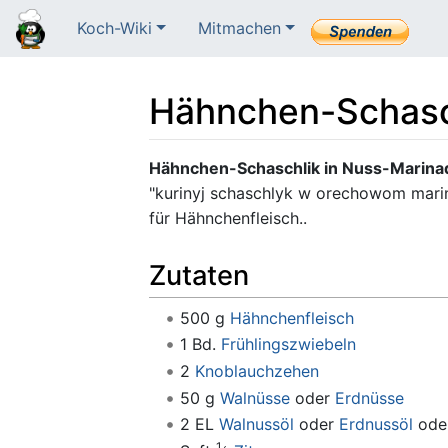
Koch-Wiki
Mitmachen
Hähnchen-Schasc
Wechseln zu:
Navigation
,
Suche
Hähnchen-Schaschlik in Nuss-Marina
"kurinyj schaschlyk w orechowom marina
für Hähnchenfleisch..
Zutaten
500 g
Hähnchenfleisch
1 Bd.
Frühlingszwiebeln
2
Knoblauchzehen
50 g
Walnüsse
oder
Erdnüsse
2 EL
Walnussöl
oder
Erdnussöl
oder
1