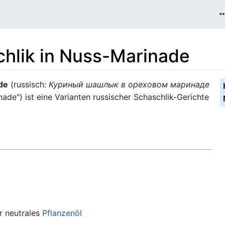
hlik in Nuss-Marinade
de
(russisch:
Куриный шашлык в ореховом маринаде
de") ist eine Varianten russischer Schaschlik-Gerichte
 neutrales
Pflanzenöl