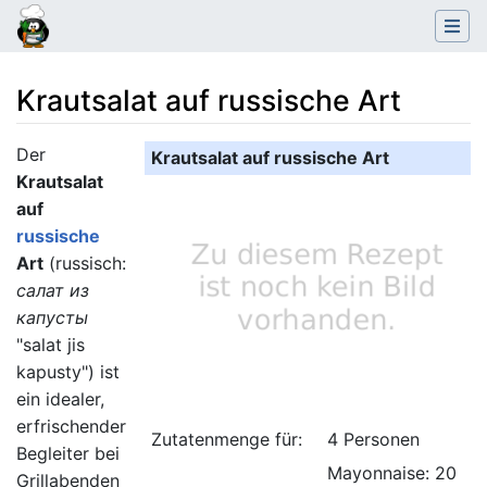
Krautsalat auf russische Art
Wechseln zu:
Navigation
,
Suche
Der
Krautsalat auf russische Art
Krautsalat
auf
russische
Art
(russisch:
салат из
капусты
"salat jis
kapusty") ist
ein idealer,
erfrischender
Zutatenmenge für:
4 Personen
Begleiter bei
Mayonnaise: 20
Grillabenden