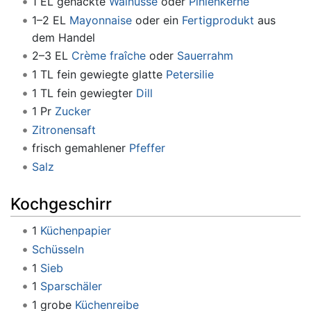
1 EL gehackte
Walnüsse
oder
Pinienkerne
1–2 EL
Mayonnaise
oder ein
Fertigprodukt
aus
dem Handel
2–3 EL
Crème fraîche
oder
Sauerrahm
1 TL fein gewiegte glatte
Petersilie
1 TL fein gewiegter
Dill
1 Pr
Zucker
Zitronensaft
frisch gemahlener
Pfeffer
Salz
Kochgeschirr
1
Küchenpapier
Schüsseln
1
Sieb
1
Sparschäler
1 grobe
Küchenreibe