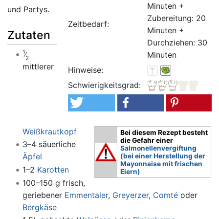
Minuten +
und Partys.
Zubereitung: 20
Zeitbedarf:
Minuten +
Zutaten
Durchziehen: 30
1
Minuten
2
mittlerer
Hinweise:
Schwierigkeitsgrad:
Weißkrautkopf
Bei diesem Rezept besteht
die Gefahr einer
3–4 säuerliche
Salmonellenvergiftung
Äpfel
(bei einer Herstellung der
Mayonnaise mit frischen
1–2
Karotten
Eiern)
100–150 g frisch,
geriebener
Emmentaler
,
Greyerzer
,
Comté
oder
Bergkäse