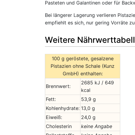
Pasteten und Galantinen oder für Back
Bei längerer Lagerung verlieren Pistazi
empfiehlt es sich, nur gering Vorräte zu
Weitere Nährwerttabel
100 g geröstete, gesalzene
Pistazien ohne Schale (Kunz
GmbH) enthalten:
2685 kJ / 649
Brennwert:
kcal
Fett:
53,9 g
Kohlenhydrate:
13,0 g
Eiweiß:
24,0 g
Cholesterin
keine Angabe