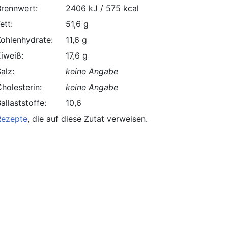
Brennwert:
2406 kJ / 575 kcal
ett:
51,6 g
Kohlenhydrate:
11,6 g
Eiweiß:
17,6 g
alz:
keine Angabe
holesterin:
keine Angabe
allaststoffe:
10,6
Rezepte
, die auf diese Zutat verweisen.