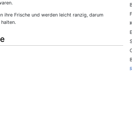
waren.
F
en ihre Frische und werden leicht ranzig, darum
 halten.
le
S
C
B