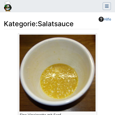
Hilfe
Kategorie
:
Salatsauce
Wechseln zu:
Navigation
,
Suche
Eine Vinaigrette mit Senf