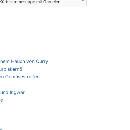
Kürbiscremesuppe mit Garnelen
inem Hauch von Curry
rbiskernöl
ten Gemüsestreifen
 und Ingwer
ie
pe