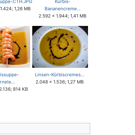
suppe-CTH.JPG
Kürbis-
 1.424; 1,26 MB
Bananencreme…
2.592 × 1.944; 1,41 MB
issuppe-
Linsen-Kürbiscremes…
rnele…
2.048 × 1.536; 1,27 MB
2.136; 814 KB