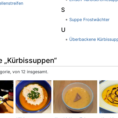
llenstreifen
S
Suppe Frostwächter
U
Überbackene Kürbissup
e „Kürbissuppen“
gorie, von 12 insgesamt.