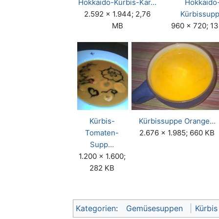
Hokkaido-Kürbis-Kar…
Hokkaido
2.592 × 1.944; 2,76
Kürbissup
MB
960 × 720; 1
Kürbis-
Kürbissuppe Orange…
Tomaten-
2.676 × 1.985; 660 KB
Supp…
1.200 × 1.600;
282 KB
Kategorien
:
Gemüsesuppen
Kürbis