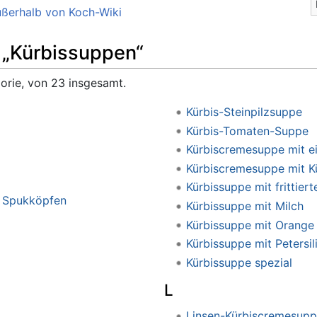
ßerhalb von Koch-Wiki
e „Kürbissuppen“
gorie, von 23 insgesamt.
Kürbis-Steinpilzsuppe
Kürbis-Tomaten-Suppe
Kürbiscremesuppe mit e
Kürbiscremesuppe mit Kü
Kürbissuppe mit frittier
n Spukköpfen
Kürbissuppe mit Milch
Kürbissuppe mit Orange
Kürbissuppe mit Petersil
Kürbissuppe spezial
L
Linsen-Kürbiscremesup