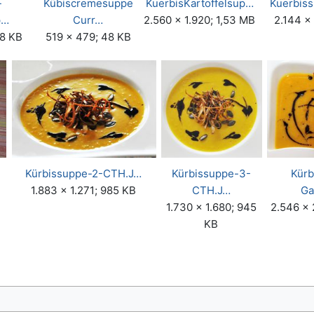
-
Kübiscremesuppe
KuerbisKartoffelsup…
Kuerbis
p…
Curr…
2.560 × 1.920; 1,53 MB
2.144 ×
38 KB
519 × 479; 48 KB
Kürbissuppe-2-CTH.J…
Kürbissuppe-3-
Kürb
1.883 × 1.271; 985 KB
CTH.J…
Ga
1.730 × 1.680; 945
2.546 × 
KB