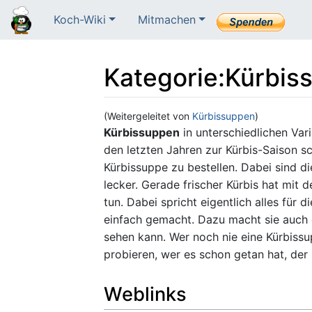
Koch-Wiki
Mitmachen
Kategorie
:
Kürbis
(Weitergeleitet von
Kürbissuppen
)
Wechseln zu:
Navigation
,
Suche
Kürbissuppen
in unterschiedlichen Vari
den letzten Jahren zur Kürbis-Saison sc
Kürbissuppe zu bestellen. Dabei sind d
lecker. Gerade frischer Kürbis hat mit
tun. Dabei spricht eigentlich alles für d
einfach gemacht. Dazu macht sie auch o
sehen kann. Wer noch nie eine Kürbissup
probieren, wer es schon getan hat, der
Weblinks