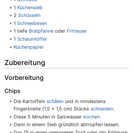
1
Küchensieb
2
Schüsseln
1
Schneebesen
1 tiefe
Bratpfanne
oder
Fritteuse
1
Schaumlöffel
Küchenpapier
Zubereitung
Vorbereitung
Chips
Die Kartoffeln
schälen
und in mindestens
Fingerbreite (1,5 x 1,5 cm) Stücke
schneiden
.
Diese 5 Minuten in Salzwasser
kochen
.
Dann in einem Sieb gründlich abtropfen lassen.
Das Öl in einen geeigneten Topf oder der Fritteuse