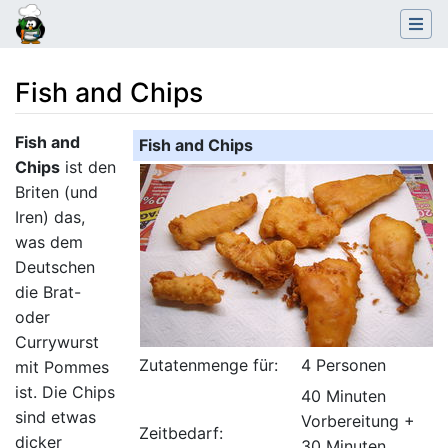
Fish and Chips
Wechseln zu:
Navigation
,
Suche
Fish and
Fish and Chips
Chips
ist den
Briten (und
Iren) das,
was dem
Deutschen
die Brat-
oder
Currywurst
Zutatenmenge für:
4 Personen
mit Pommes
ist. Die Chips
40 Minuten
sind etwas
Vorbereitung +
Zeitbedarf:
dicker
30 Minuten