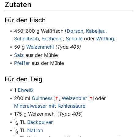
Zutaten
Für den Fisch
450–600 g Weißfisch (
Dorsch
,
Kabeljau
,
Schellfisch
,
Seehecht
,
Scholle
oder
Wittling
)
50 g
Weizenmehl
(Type 405)
Salz
aus der Mühle
Pfeffer
aus der Mühle
Für den Teig
1
Eiweiß
200 ml
Guinness
,
Weizenbier
oder
Mineralwasser mit Kohlensäure
175 g Weizenmehl (
Type 405
)
1
TL
Backpulver
4
1
TL
Natron
4
1