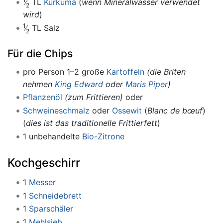
TL
Kurkuma
(
wenn Mineralwasser verwendet
2
wird
)
1
TL Salz
2
Für die Chips
pro Person 1–2 große
Kartoffeln
(die Briten
nehmen
King Edward
oder
Maris Piper
)
Pflanzenöl
(zum Frittieren)
oder
Schweineschmalz
oder
Ossewit
(
Blanc de bœuf
)
(
dies ist das traditionelle Frittierfett
)
1 unbehandelte
Bio-Zitrone
Kochgeschirr
1
Messer
1
Schneidebrett
1
Sparschäler
1
Mehlsieb