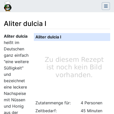
Aliter dulcia I
Wechseln zu:
Navigation
,
Suche
Aliter dulcia
Aliter dulcia I
heißt im
Deutschen
ganz einfach
"eine weitere
Süßigkeit"
und
bezeichnet
eine leckere
Nachspeise
mit Nüssen
Zutatenmenge für:
4 Personen
und Honig
Zeitbedarf:
45 Minuten
aus der