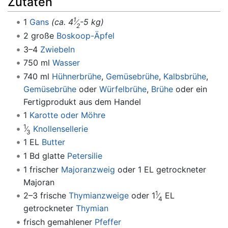
Zutaten
1
1
Gans
(ca. 4
-5 kg)
2
2 große
Boskoop-Äpfel
3–4
Zwiebeln
750 ml
Wasser
740 ml
Hühnerbrühe
,
Gemüsebrühe
,
Kalbsbrühe
,
Gemüsebrühe
oder
Würfelbrühe
,
Brühe
oder ein
Fertigprodukt aus dem Handel
1
Karotte oder Möhre
1
Knollensellerie
3
1 EL
Butter
1 Bd glatte
Petersilie
1 frischer
Majoranzweig
oder 1 EL getrockneter
Majoran
1
2–3 frische
Thymianzweige
oder 1
EL
4
getrockneter
Thymian
frisch gemahlener
Pfeffer