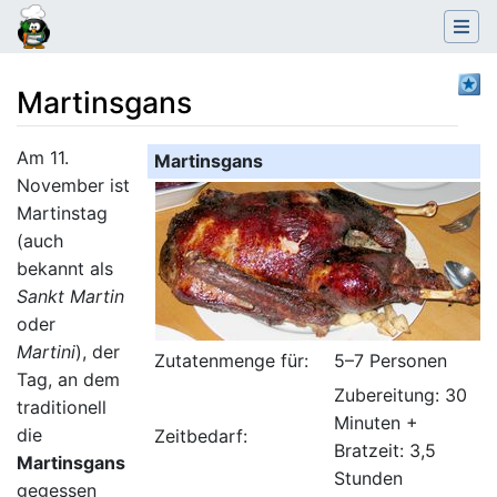
Martinsgans
Wechseln zu:
Navigation
,
Suche
Am 11.
Martinsgans
November ist
Martinstag
(auch
bekannt als
Sankt Martin
oder
Martini
), der
Zutatenmenge für:
5–7 Personen
Tag, an dem
Zubereitung: 30
traditionell
Minuten +
die
Zeitbedarf:
Bratzeit: 3,5
Martinsgans
Stunden
gegessen