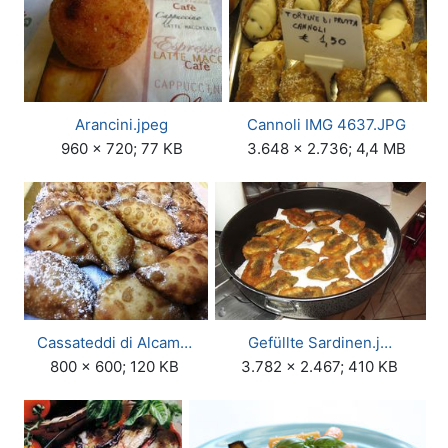
Arancini.jpeg
Cannoli IMG 4637.JPG
960 × 720; 77 KB
3.648 × 2.736; 4,4 MB
Cassateddi di Alcam…
Gefüllte Sardinen.j…
800 × 600; 120 KB
3.782 × 2.467; 410 KB