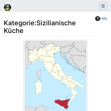
Hilfe
Kategorie
:
Sizilianische
Küche
Wechseln zu:
Navigation
,
Suche