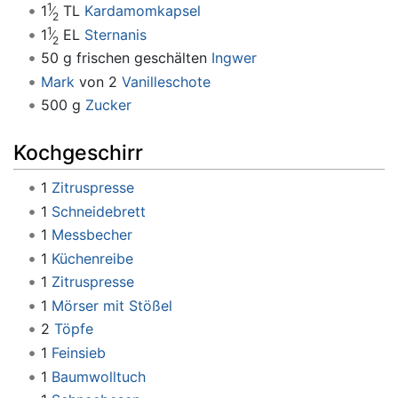
1
1
TL
Kardamomkapsel
2
1
1
EL
Sternanis
2
50 g frischen geschälten
Ingwer
Mark
von 2
Vanilleschote
500 g
Zucker
Kochgeschirr
1
Zitruspresse
1
Schneidebrett
1
Messbecher
1
Küchenreibe
1
Zitruspresse
1
Mörser mit Stößel
2
Töpfe
1
Feinsieb
1
Baumwolltuch