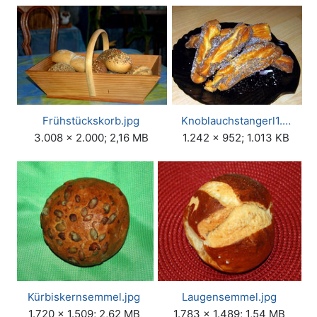
Frühstückskorb.jpg
Knoblauchstangerl1.…
3.008 × 2.000; 2,16 MB
1.242 × 952; 1.013 KB
Kürbiskernsemmel.jpg
Laugensemmel.jpg
1.720 × 1.509; 2,62 MB
1.783 × 1.489; 1,54 MB