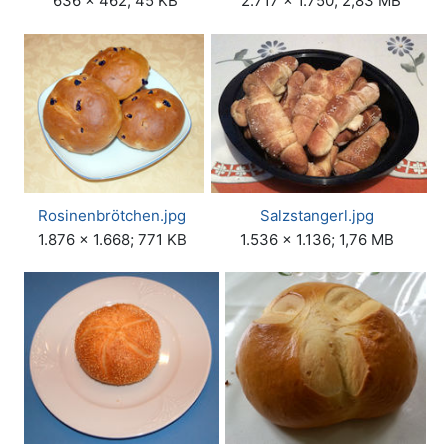
636 × 462; 45 KB
2.717 × 1.750; 2,83 MB
Rosinenbrötchen.jpg
Salzstangerl.jpg
1.876 × 1.668; 771 KB
1.536 × 1.136; 1,76 MB