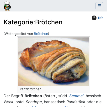
Hilfe
Kategorie
:
Brötchen
(Weitergeleitet von
Brötchen
)
Wechseln zu:
Navigation
,
Suche
Franzbrötchen
Der Begriff
Brötchen
(österr., südd.
Semmel
, hessisch
Weck
, ostd.
Schrippe
, hanseatisch
Rundstück
oder die