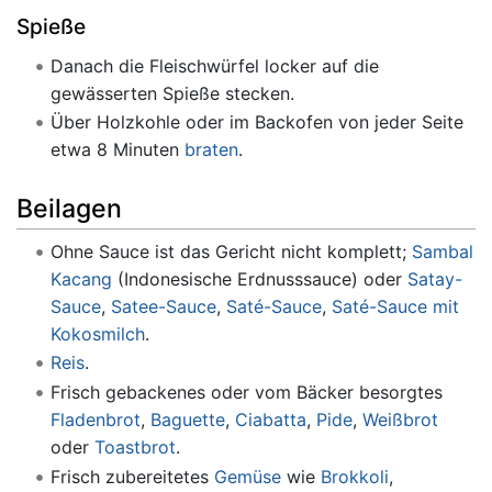
Spieße
Danach die Fleischwürfel locker auf die
gewässerten Spieße stecken.
Über Holzkohle oder im Backofen von jeder Seite
etwa 8 Minuten
braten
.
Beilagen
Ohne Sauce ist das Gericht nicht komplett;
Sambal
Kacang
(Indonesische Erdnusssauce) oder
Satay-
Sauce
,
Satee-Sauce
,
Saté-Sauce
,
Saté-Sauce mit
Kokosmilch
.
Reis
.
Frisch gebackenes oder vom Bäcker besorgtes
Fladenbrot
,
Baguette
,
Ciabatta
,
Pide
,
Weißbrot
oder
Toastbrot
.
Frisch zubereitetes
Gemüse
wie
Brokkoli
,