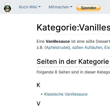
Koch-Wiki
Mitmachen
Kategorie
:
Vanille
Wechseln zu:
Navigation
,
Suche
Eine
Vanillesauce
ist eine süße Desser
z.B. (
Apfelstrudel
),
süßen Aufläufen
,
Ei
Seiten in der Kategorie
Folgende 8 Seiten sind in dieser Katego
K
Klassische Vanillesauce
V