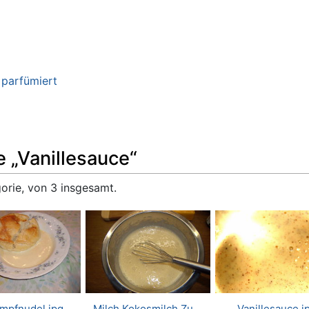
 parfümiert
e „Vanillesauce“
gorie, von 3 insgesamt.
mpfnudel.jpg
Milch Kokosmilch Zu…
Vanillesauce.j