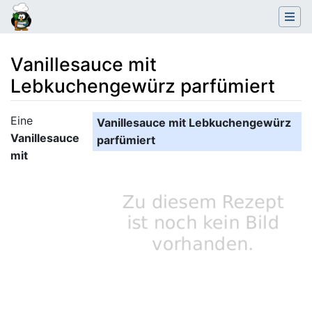
Vanillesauce mit
Lebkuchengewürz parfümiert
Wechseln zu:
Navigation
,
Suche
Eine
Vanillesauce mit Lebkuchengewürz
Vanillesauce
parfümiert
mit