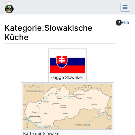
Hilfe
Kategorie
:
Slowakische
Küche
Wechseln zu:
Navigation
,
Suche
Flagge Slowakei
Karte der Slowakei