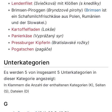
Lendenfilet
(Sviečková)
mit Klößen
(s knedlíky)
Brimsen-Piroggen (
Bryndzové pirohy
) (
Brimsen
ist
ein Schafsmilchfrischkäse aus Polen, Rumänien
und der Slowakei.)
Kartoffelfladen
(Lokše)
Panierkäse
(Vyprážaný syr)
Pressburger Kipferln
(Bratislavské rožky)
Pogatschen
(pagáče)
Unterkategorien
Es werden 5 von insgesamt 5 Unterkategorien in
dieser Kategorie angezeigt:
In Klammern die Anzahl der enthaltenen Kategorien (K), Seiten
(S), Dateien (D)
G