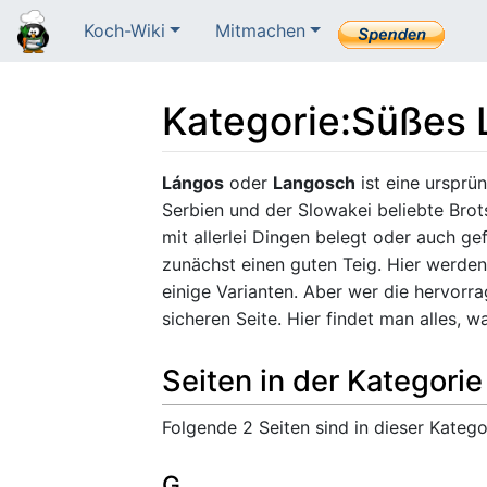
Koch-Wiki
Mitmachen
Kategorie
:
Süßes 
Wechseln zu:
Navigation
,
Suche
Lángos
oder
Langosch
ist eine ursprü
Serbien und der Slowakei beliebte Brots
mit allerlei Dingen belegt oder auch g
zunächst einen guten Teig. Hier werden
einige Varianten. Aber wer die hervorra
sicheren Seite. Hier findet man alles, 
Seiten in der Kategori
Folgende 2 Seiten sind in dieser Katego
G