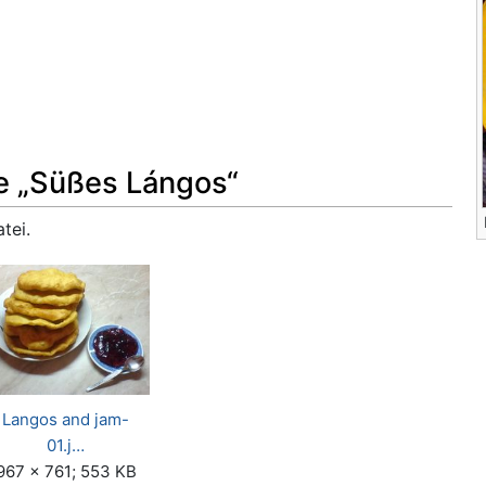
ie „Süßes Lángos“
tei.
Langos and jam-
01.j…
967 × 761; 553 KB