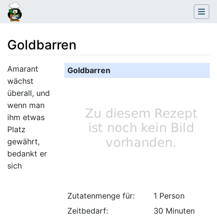
Goldbarren
Wechseln zu:
Navigation
,
Suche
Amarant
Goldbarren
wächst
überall, und
wenn man
ihm etwas
Platz
gewährt,
bedankt er
sich
Zutatenmenge für:
1 Person
Zeitbedarf:
30 Minuten