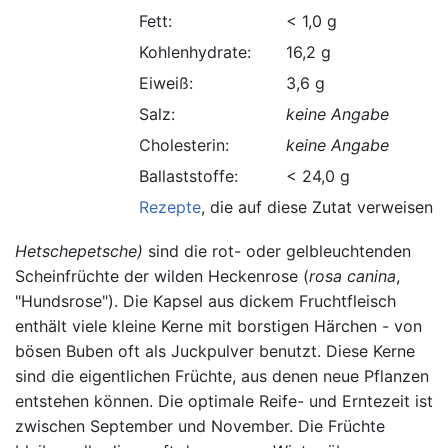
Fett:
< 1,0 g
Kohlenhydrate:
16,2 g
Eiweiß:
3,6 g
Salz:
keine Angabe
Cholesterin:
keine Angabe
Ballaststoffe:
< 24,0 g
Rezepte
, die auf diese Zutat verweisen.
Hetschepetsche)
sind die rot- oder gelbleuchtenden
Scheinfrüchte der wilden Heckenrose (
rosa canina
,
"Hundsrose"). Die Kapsel aus dickem Fruchtfleisch
enthält viele kleine Kerne mit borstigen Härchen - von
bösen Buben oft als Juckpulver benutzt. Diese Kerne
sind die eigentlichen Früchte, aus denen neue Pflanzen
entstehen können. Die optimale Reife- und Erntezeit ist
zwischen September und November. Die Früchte