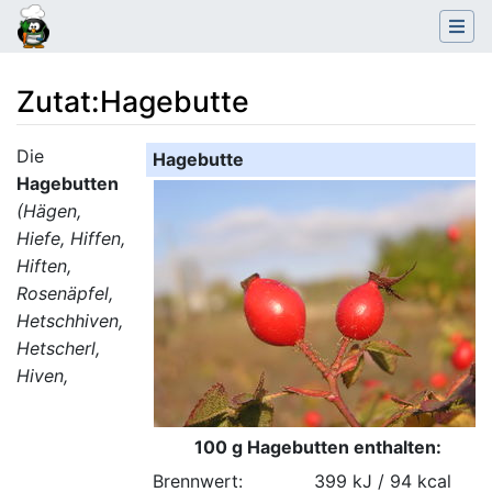
Zutat
:
Hagebutte
Wechseln zu:
Navigation
,
Suche
Die
Hagebutte
Hagebutten
(Hägen,
Hiefe, Hiffen,
Hiften,
Rosenäpfel,
Hetschhiven,
Hetscherl,
Hiven,
100 g Hagebutten enthalten:
Brennwert:
399 kJ / 94 kcal