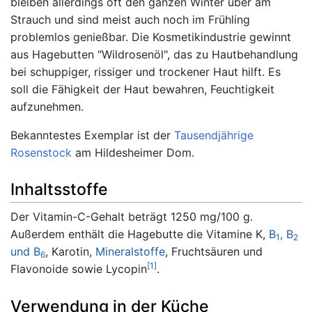
bleiben allerdings oft den ganzen Winter über am
Strauch und sind meist auch noch im Frühling
problemlos genießbar. Die Kosmetikindustrie gewinnt
aus Hagebutten "Wildrosenöl", das zu Hautbehandlung
bei schuppiger, rissiger und trockener Haut hilft. Es
soll die Fähigkeit der Haut bewahren, Feuchtigkeit
aufzunehmen.
Bekanntestes Exemplar ist der
Tausendjährige
Rosenstock
am Hildesheimer Dom.
Inhaltsstoffe
Der Vitamin-C-Gehalt beträgt 1250 mg/100 g.
Außerdem enthält die Hagebutte die Vitamine K,
B
, B
1
2
und B
, Karotin,
Mineralstoffe
, Fruchtsäuren und
6
[
1
]
Flavonoide sowie Lycopin
.
Verwendung in der Küche