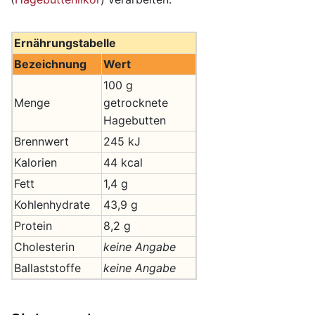
Ernährungstabelle
Bezeichnung
Wert
100 g
Menge
getrocknete
Hagebutten
Brennwert
245 kJ
Kalorien
44 kcal
Fett
1,4 g
Kohlenhydrate
43,9 g
Protein
8,2 g
Cholesterin
keine Angabe
Ballaststoffe
keine Angabe