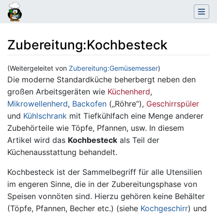
Zubereitung
:
Kochbesteck
(Weitergeleitet von
Zubereitung:Gemüsemesser
)
Wechseln zu:
Navigation
,
Suche
Die moderne Standardküche beherbergt neben den
großen Arbeitsgeräten wie
Küchenherd
,
Mikrowellenherd
,
Backofen
(„Röhre“),
Geschirrspüler
und
Kühlschrank
mit Tiefkühlfach eine Menge anderer
Zubehörteile wie Töpfe, Pfannen, usw. In diesem
Artikel wird das
Kochbesteck
als Teil der
Küchenausstattung behandelt.
Kochbesteck ist der Sammelbegriff für alle Utensilien
im engeren Sinne, die in der Zubereitungsphase von
Speisen vonnöten sind. Hierzu gehören keine Behälter
(Töpfe, Pfannen, Becher etc.) (siehe
Kochgeschirr
) und