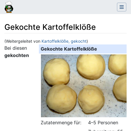
Gekochte Kartoffelklöße
(Weitergeleitet von
Kartoffelklöße, gekocht
)
Wechseln zu:
Navigation
,
Suche
Bei diesen
Gekochte Kartoffelklöße
gekochten
Zutatenmenge für:
4–5 Personen