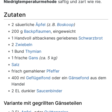
Niedrigtemperaturmehode
saftig und zart wie nie.
Zutaten
2 säuerliche
Äpfel
(z. B.
Boskoop
)
200 g
Backpflaumen
, eingeweicht
1 Handvoll altbackenes geriebenes
Schwarzbrot
2
Zwiebeln
1 Bund
Thymian
1 frische
Gans
(ca. 5 kg)
Salz
frisch gemahlener
Pfeffer
400 ml
Geflügelfond
oder ein
Gänsefond
aus dem
Handel
2 EL dunkler
Saucenbinder
Variante mit gegrillten Gänseteilen
2 EL
Apfel
- oder
Quittengelee