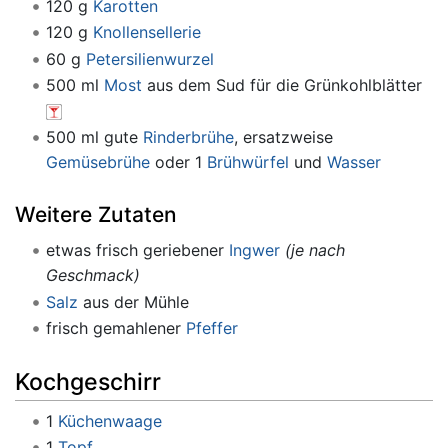
120 g
Karotten
120 g
Knollensellerie
60 g
Petersilienwurzel
500 ml
Most
aus dem Sud für die Grünkohlblätter
500 ml gute
Rinderbrühe
, ersatzweise
Gemüsebrühe
oder 1
Brühwürfel
und
Wasser
Weitere Zutaten
etwas frisch geriebener
Ingwer
(je nach
Geschmack)
Salz
aus der Mühle
frisch gemahlener
Pfeffer
Kochgeschirr
1
Küchenwaage
1
Topf