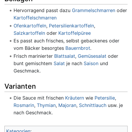
Hervorragend passt dazu
Grammelschmarren
oder
Kartoffelschmarren
Ofenkartoffeln
,
Petersilienkartoffeln
,
Salzkartoffeln
oder
Kartoffelpüree
Es passt auch frisches, selbst gebackenes oder
vom Bäcker besorgtes
Bauernbrot
.
Frisch marinierter
Blattsalat
,
Gemüsesalat
oder
bunt gemischtem
Salat
je nach
Saison
und
Geschmack.
Varianten
Die Sauce mit frischen
Kräutern
wie
Petersilie
,
Rosmarin
,
Thymian
,
Majoran
,
Schnittlauch
usw. je
nach Geschmack.
Kategorien
: