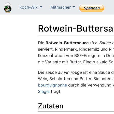
Koch-Wiki
Mitmachen
Rotwein-Butters
Wechseln zu:
Navigation
,
Suche
Die
Rotwein-Buttersauce
(frz.
Sauce a
serviert. Rindermark, Rindermilz und R
Konzentration von BSE-Erregern in Deut
die Variante mit Butter. Eine rusikale S
Die
sauce au vin rouge
ist eine Sauce d
Wein, Schalotten und Butter. Sie unters
bourguignonne
durch die Verwendung v
Siegel
trägt.
Zutaten