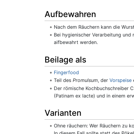
Aufbewahren
Nach dem Räuchern kann die Wurst
Bei hygienischer Verarbeitung und 
aifbewahrt werden.
Beilage als
Fingerfood
Teil des
Promulsum
, der
Vorspeise
e
Der römische Kochbuchschreiber Cae
(Patinam ex lacte) und in einem er
Varianten
Ohne räuchern: Wer Räuchern zu ko
In diesem Fall sollte statt des Pö