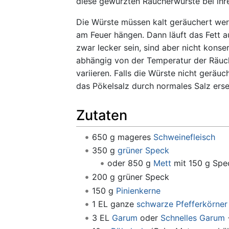
diese gewürzten Räucherwürste bei ihr
Die Würste müssen kalt geräuchert we
am Feuer hängen. Dann läuft das Fett a
zwar lecker sein, sind aber nicht konser
abhängig von der Temperatur der Räu
variieren. Falls die Würste nicht geräu
das Pökelsalz durch normales Salz ers
Zutaten
650 g mageres
Schweinefleisch
350 g
grüner Speck
oder 850 g
Mett
mit 150 g Spe
200 g grüner Speck
150 g
Pinienkerne
1 EL ganze
schwarze Pfefferkörner
3 EL
Garum
oder
Schnelles Garum