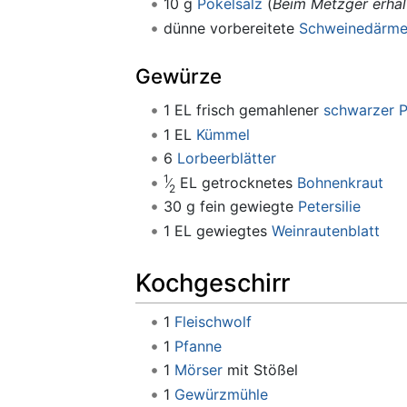
10 g
Pökelsalz
(
Beim Metzger erhält
dünne vorbereitete
Schweinedärm
Gewürze
1 EL frisch gemahlener
schwarzer P
1 EL
Kümmel
6
Lorbeerblätter
1
EL getrocknetes
Bohnenkraut
2
30 g fein gewiegte
Petersilie
1 EL gewiegtes
Weinrautenblatt
Kochgeschirr
1
Fleischwolf
1
Pfanne
1
Mörser
mit Stößel
1
Gewürzmühle