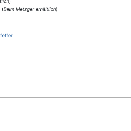
lich
)
e
(
Beim Metzger erhältlich
)
feffer