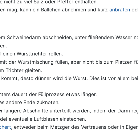
te nicht zu viel Salz oder Pfeffer enthalten.
sen mag, kann ein Bällchen abnehmen und kurz
anbraten
od
om Schweinedarm abschneiden, unter fließendem Wasser no
en.
einen Wursttrichter rollen.
it der Wurstmischung füllen, aber nicht bis zum Platzen fü
 Trichter gleiten.
kommt, desto dünner wird die Wurst. Dies ist vor allem bei 
ters dauert der Füllprozess etwas länger.
das andere Ende zuknoten.
er längere Abschnitte unterteilt werden, indem der Darm re
Nadel eventuelle Luftblasen einstechen.
chert
, entweder beim Metzger des Vertrauens oder in Eigen