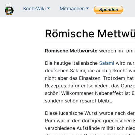
Koch-Wiki
Mitmachen
Römische Mettwü
Wechseln zu:
Navigation
,
Suche
Römische Mettwürste
werden im röm
Die heutige italienische
Salami
wird nur
deutschen Salami, die auch gekocht wir
nicht aber das Einsalzen. Trotzdem hat
Rezeptes dafür entschieden, das Ganze 
schön! Willkommener Nebeneffekt ist üb
sondern schön rosarot bleibt.
Diese lucanische Wurst wurde nach der
Rom war in den dortigen griechischen 
verschiedene Aufstände militärisch nie