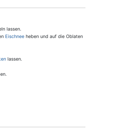
ln lassen.
den
Eischnee
heben und auf die Oblaten
ken
lassen.
en.