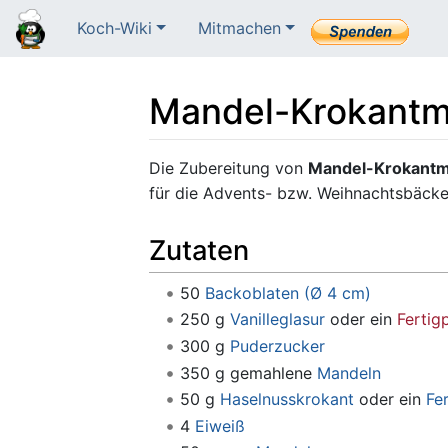
Koch-Wiki
Mitmachen
Mandel-Krokant
Wechseln zu:
Navigation
,
Suche
Die Zubereitung von
Mandel-Krokant
für die Advents- bzw. Weihnachtsbäcker
Zutaten
50
Backoblaten (Ø 4 cm)
250 g
Vanilleglasur
oder ein
Fertig
300 g
Puderzucker
350 g gemahlene
Mandeln
50 g
Haselnusskrokant
oder ein
Fe
4
Eiweiß