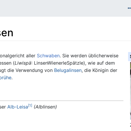
sen
onalgericht aller
Schwaben
. Sie werden üblicherweise
essen (
Liwispä
: LinsenWienerleSpätzle), wie auf dem
rzugt die Verwendung von
Belugalinsen
, die Königin der
brühe
.
[
1
]
ser
Alb-Leisa
(Alblinsen)