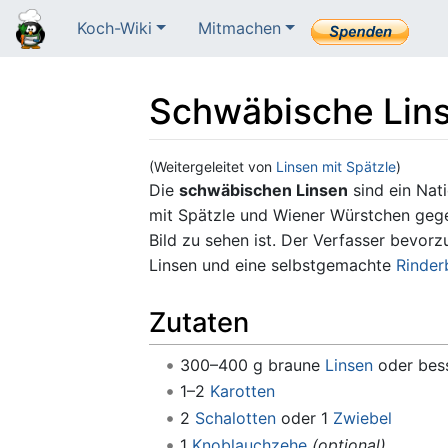
Koch-Wiki
Mitmachen
Schwäbische Lin
(Weitergeleitet von
Linsen mit Spätzle
)
Wechseln zu:
Navigation
,
Suche
Die
schwäbischen Linsen
sind ein Nati
mit Spätzle und Wiener Würstchen geg
Bild zu sehen ist. Der Verfasser bevo
Linsen und eine selbstgemachte
Rinder
Zutaten
300–400 g braune
Linsen
oder bes
1–2
Karotten
2
Schalotten
oder 1
Zwiebel
1
Knoblauchzehe
(optional)