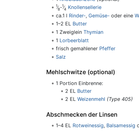
1
1
-
Knollensellerie
8
4
ca.1 l
Rinder-
,
Gemüse-
oder eine
W
1–2 EL
Butter
1 Zweiglein
Thymian
1
Lorbeerblatt
frisch gemahlener
Pfeffer
Salz
Mehlschwitze (optional)
1 Portion Einbrenne:
2 EL
Butter
2 EL
Weizenmehl
(Type 405)
Abschmecken der Linsen
1–4 EL
Rotweinessig
,
Balsamessig
o