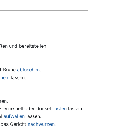
en und bereitstellen.
it Brühe
ablöschen
.
heln
lassen.
ren.
Brenne hell oder dunkel
rösten
lassen.
al
aufwallen
lassen.
 das Gericht
nachwürzen
.