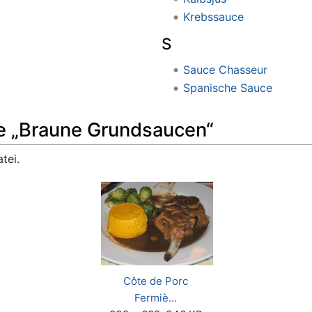
Krebssauce
S
Sauce Chasseur
Spanische Sauce
ie „Braune Grundsaucen“
tei.
Côte de Porc
Fermiè…