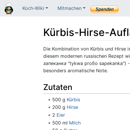
Koch-Wiki
Mitmachen
Kürbis-Hirse-Aufl
Wechseln zu:
Navigation
,
Suche
Die Kombination von Kürbis und Hirse is
diesem modernen russischen Rezept w
запеканка
"tykwa proßo sapekanka") -
besonders aromatische Note.
Zutaten
500 g
Kürbis
200 g
Hirse
2
Eier
500 ml
Milch