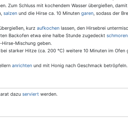
n. Zum Schluss mit kochendem Wasser übergießen, damit die
n,
salzen
und die Hirse ca. 10 Minuten
garen
, sodass der Br
übergießen, kurz
aufkochen
lassen, den Hirsebrei untermi
zten Backofen etwa eine halbe Stunde zugedeckt
schmoren
s-Hirse-Mischung geben.
ei starker Hitze (ca. 200 °C) weitere 10 Minuten im Ofen ga
ellern
anrichten
und mit Honig nach Geschmack betröpfeln.
parat dazu
serviert
werden.