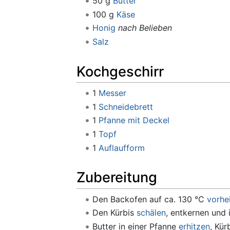
50 g
Butter
100 g
Käse
Honig
nach Belieben
Salz
Kochgeschirr
1
Messer
1
Schneidebrett
1
Pfanne mit Deckel
1
Topf
1
Auflaufform
Zubereitung
Den Backofen auf ca. 130 °C
vorhe
Den Kürbis
schälen
, entkernen und
Butter in einer Pfanne
erhitzen
, Kür