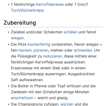
1 feinlöchrige
Kartoffelpresse
oder 1
Sieb
/1
Tuch
/
Küchenkrepp
Zubereitung
Zwiebel und/oder Schalotten
schälen
und feinst
wiegen
.
Die Pilze
küchenfertig
vorbereiten. Feinst wiegen =
fein
hacken
,
pürieren
, mahlen oder
schneiden
. Um
die Flüssigkeit zu
reduzieren
, diese mittels einer
feinlöchrigen Kartoffelpresse ausdrücken.
Ersatzweise mit einem Sieb oder in einem
Tuch/Küchenkrepp auswringen. Ausgedrückten
Saft aufbewahren.
Die Butter in Pfanne oder Topf erhitzen und die
Zwiebeln mit den Schalotten einige Minuten
anschwitzen
– weich und glasig.
Die Champignons zufügen,
würzen
und die