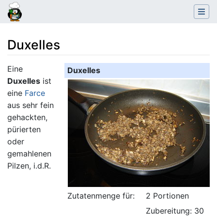
Duxelles
Wechseln zu:
Navigation
,
Suche
Eine
Duxelles
Duxelles
ist
eine
Farce
aus sehr fein
gehackten,
pürierten
oder
gemahlenen
Pilzen, i.d.R.
Zutatenmenge für:
2 Portionen
Zubereitung: 30