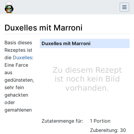
Duxelles mit Marroni
Wechseln zu:
Navigation
,
Suche
Basis dieses
Duxelles mit Marroni
Rezeptes ist
die
Duxelles
:
Eine Farce
aus
gedünsteten,
sehr fein
gehackten
oder
gemahlenen
Zutatenmenge für:
1 Portion
Zubereitung: 30