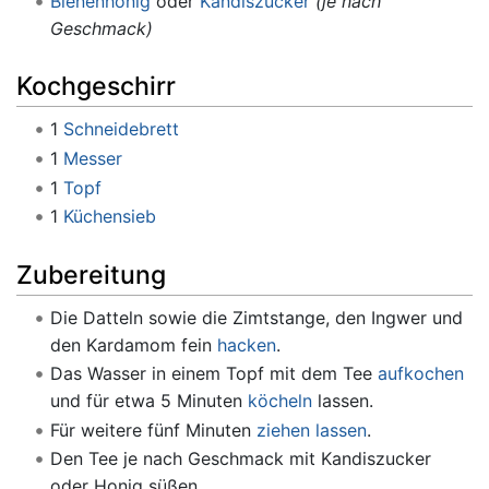
Bienenhonig
oder
Kandiszucker
(je nach
Geschmack)
Kochgeschirr
1
Schneidebrett
1
Messer
1
Topf
1
Küchensieb
Zubereitung
Die Datteln sowie die Zimtstange, den Ingwer und
den Kardamom fein
hacken
.
Das Wasser in einem Topf mit dem Tee
aufkochen
und für etwa 5 Minuten
köcheln
lassen.
Für weitere fünf Minuten
ziehen lassen
.
Den Tee je nach Geschmack mit Kandiszucker
oder Honig süßen.