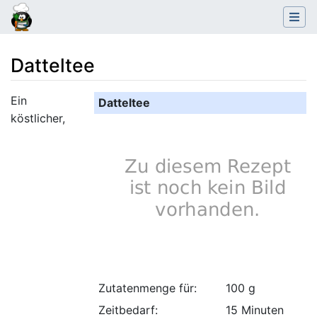
Datteltee
Wechseln zu:
Navigation
,
Suche
Ein
Datteltee
köstlicher,
Zutatenmenge für:
100 g
Zeitbedarf:
15 Minuten