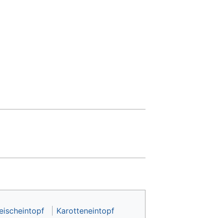
eischeintopf
Karotteneintopf