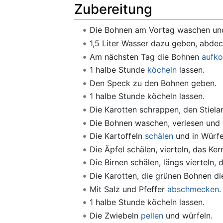
Zubereitung
Die Bohnen am Vortag waschen und
1,5 Liter Wasser dazu geben, abde
Am nächsten Tag die Bohnen
aufk
1 halbe Stunde
köcheln
lassen.
Den Speck zu den Bohnen geben.
1 halbe Stunde köcheln lassen.
Die Karotten schrappen, den Stiel
Die Bohnen waschen, verlesen und 
Die Kartoffeln
schälen
und in Würfe
Die Äpfel schälen, vierteln, das K
Die Birnen schälen, längs vierteln
Die Karotten, die grünen Bohnen di
Mit Salz und Pfeffer
abschmecken
.
1 halbe Stunde köcheln lassen.
Die Zwiebeln
pellen
und würfeln.