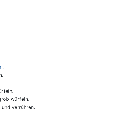
n
.
n.
rfeln.
grob würfeln.
 und verrühren.