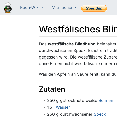
Koch-Wiki
Mitmachen
Westfälisches Bl
Wechseln zu:
Navigation
,
Suche
Das
westfälische Blindhuhn
beinhaltet
durchwachsenen Speck. Es ist ein tradit
gegessen wird. Die westfälische Zuber
ohne Birnen nicht westfälisch, sondern 
Was den Äpfeln an Säure fehlt, kann d
Zutaten
250 g getrocknete weiße
Bohnen
1,5 l
Wasser
250 g durchwachsener
Speck