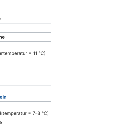
e
ne
lertemperatur = 11 °C)
ein
nktemperatur = 7–8 °C)
e