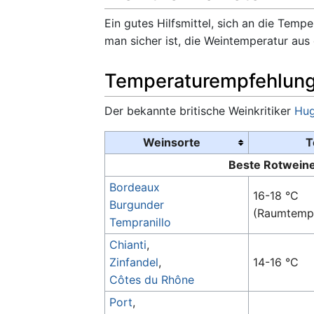
Ein gutes Hilfsmittel, sich an die Tem
man sicher ist, die Weintemperatur aus 
Temperaturempfehlun
Der bekannte britische Weinkritiker
Hug
Weinsorte
T
Beste Rotwein
Bordeaux
16-18 °C
Burgunder
(Raumtempe
Tempranillo
Chianti
,
Zinfandel
,
14-16 °C
Côtes du Rhône
Port
,