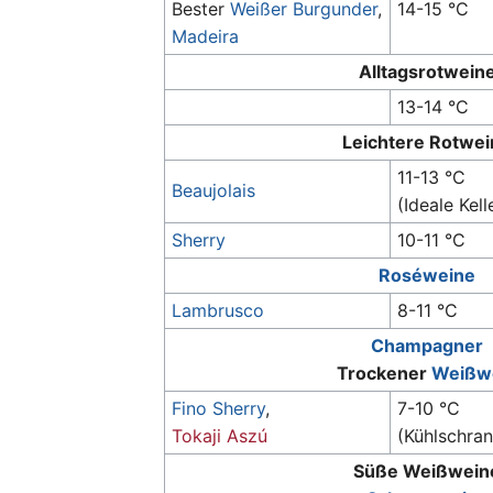
Bester
Weißer Burgunder
,
14-15 °C
Madeira
Alltagsrotwein
13-14 °C
Leichtere Rotwei
11-13 °C
Beaujolais
(Ideale Kel
Sherry
10-11 °C
Roséweine
Lambrusco
8-11 °C
Champagner
Trockener
Weißw
Fino Sherry
,
7-10 °C
Tokaji Aszú
(Kühlschra
Süße Weißwein