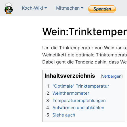
Koch-Wiki
Mitmachen
Wein
:
Trinktemper
Wechseln zu:
Navigation
,
Suche
Um die Trinktemperatur von Wein ranken
Weinetikett die optimale Trinktemperatu
Dabei geht die Tendenz dahin, dass We
Inhaltsverzeichnis
1
"Optimale" Trinktemperatur
2
Weinthermometer
3
Temperaturempfehlungen
4
Aufwärmen und abkühlen
5
Siehe auch