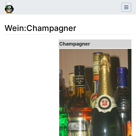
Wein
:
Champagner
Wechseln zu:
Navigation
,
Suche
Champagner