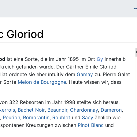
 Gloriod
od
ist eine Sorte, die im Jahr 1895 im Ort
Gy
innerhalb
kreich gefunden wurde. Der Gärtner Émile Gloriod
iat ordnete sie eher íntuitiv dem
Gamay
zu. Pierre Galet
er Sorte
Melon de Bourgogne
. Heute wissen wir, dass
on 322 Rebsorten im Jahr 1998 stellte sich heraus,
xerrois
,
Bachet Noir
,
Beaunoir
,
Chardonnay
,
Dameron
,
,
Peurion
,
Romorantin
,
Roublot
und
Sacy
ähnlich wie
s spontanen Kreuzungen zwischen
Pinot Blanc
und