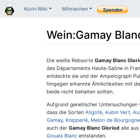
Koch-Wiki
Mitmachen
Wein
:
Gamay Blanc
Wechseln zu:
Navigation
,
Suche
Die weiße Rebsorte
Gamay Blanc Glori
des Départements Haute-Saône in Fran
entdeckte sie und der Ampelograph Pull
hingegen erkannte Ähnlichkeiten mit d
beide recht behalten sollten.
Aufgrund genetischer Untersuchungen v
dass die Sorten
Aligoté
,
Aubin Vert
,
Au
Gamay
,
Knipperlé
,
Melon de Bourgogne
auch der
Gamay Blanc Gloriod
alle au
Gouais Blanc
entstanden.